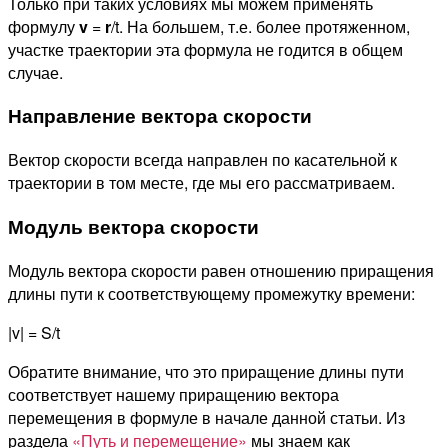
Только при таких условиях мы можем применять
формулу
v
=
r
/t. На б
о
льшем, т.е. более протяженном,
участке траектории эта формула не годится в общем
случае.
Направление вектора скорости
Вектор скорости всегда направлен по касательной к
траектории в том месте, где мы его рассматриваем.
Модуль вектора скорости
Модуль вектора скорости равен отношению приращения
длины пути к соответствующему промежутку времени:
|v| = S/t
Обратите внимание, что это приращение длины пути
соответствует нашему приращению вектора
перемещения в формуле в начале данной статьи. Из
раздела
«Путь и перемещение»
мы знаем как