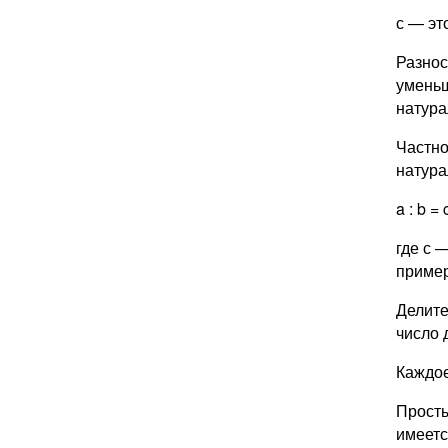
с — эт
Разнос
уменьш
натура
Частно
натура
a : b = 
где с 
пример
Делите
число 
Каждое
Просты
имеетс