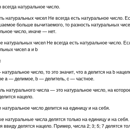
о всегда натуральное число.
ть натуральных чисел Не всегда есть натуральное число. Е
аемое больше вычитаемого, то разность натуральных чисе
льное число, иначе — нет.
е натуральных чисел Не всегда есть натуральное число. Ес
льных чисел a и b
c
— натуральное число, то это значит, что a делится на b нацел
е a — делимое, b — делитель, c — частное.
ль натурального числа — это натуральное число, на которо
делится нацело.
 натуральное число делится на единицу и на себя.
е натуральные числа делятся только на единицу и на себя.
я ввиду делятся нацело. Пример, числа 2; 3; 5; 7 делятся то