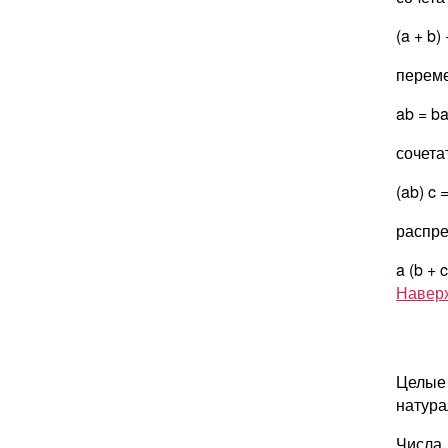
(a + b) 
переме
ab = ba
сочета
(ab) c =
распре
a (b + c
Навер
Целые 
натура
Числа,