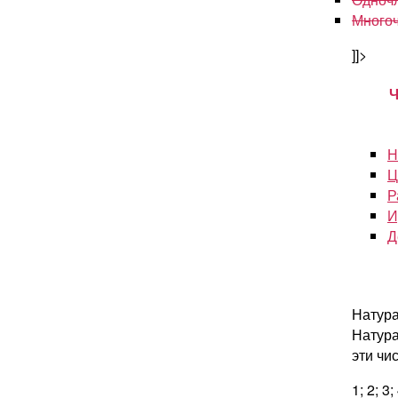
Много
]]>
Ч
Н
Ц
Р
И
Д
Натура
Натура
эти чи
1; 2; 3