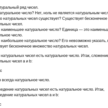
туральный ряд чисел.
атуральное число? Нет, ноль не является натуральным чис
о натуральных чисел существует? Существует бесконечное
льных чисел.
 наименьшее натуральное число? Единица — это наимень
льное число.
 наибольшее натуральное число? Его невозможно указать, 
вует бесконечное множество натуральных чисел.
натуральных чисел есть натуральное число. Итак, сложени
льных чисел a и b:
 c
о всегда натуральное число.
едение натуральных чисел есть натуральное число. Итак,
едение натуральных чисел a и b:
c