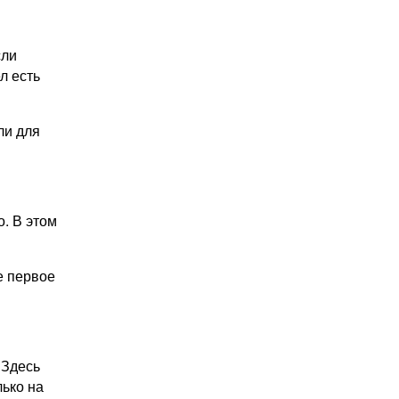
сли
л есть
ли для
о. В этом
е первое
 Здесь
лько на