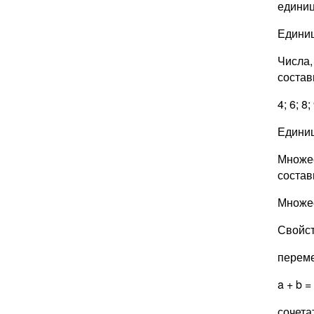
единиц
Единиц
Числа,
состав
4; 6; 8;
Единиц
Множес
состав
Множес
Свойст
переме
a + b = 
сочета