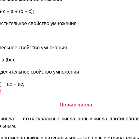
+ c = a + (b + c);
стительное свойство умножения
;
тельное свойство умножения
 a (bc);
делительное свойство умножения
) = ab + ac;
х
Целые числа
числа — это натуральные числа, ноль и числа, противопо
льным.
 противоположные натуральным — это целые отрицательны