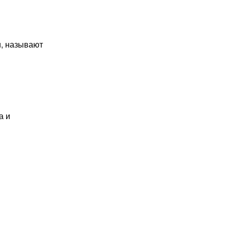
и, называют
а и