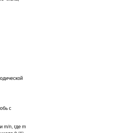
иодической
обь с
 m/n, где m