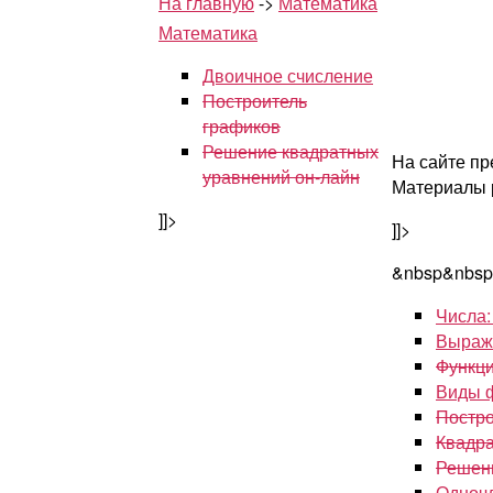
На главную
->
Математика
Математика
Двоичное счисление
Построитель
графиков
Решение квадратных
На сайте пр
уравнений он-лайн
Материалы 
]]>
]]>
&nbsp&nbs
Числа:
Выраже
Функци
Виды 
Постро
Квадр
Решени
Одноч