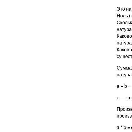
Это на
Ноль н
Скольк
натура
Каково
натура
Каково
сущест
Сумма 
натура
a + b =
с — эт
Произв
произв
a * b = 