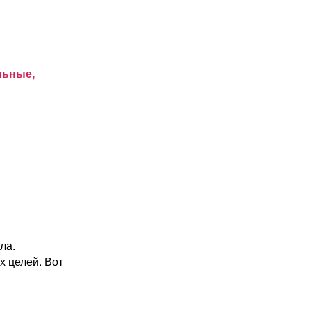
льные,
ла.
х целей. Вот