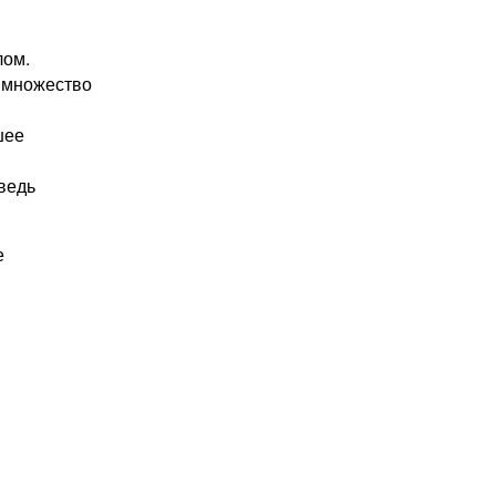
лом.
 множество
шее
ведь
е