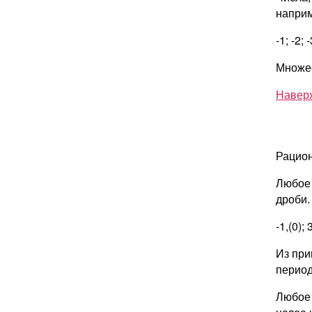
наприм
-1; -2; 
Множес
Навер
Рацион
Любое 
дроби.
-1,(0); 
Из при
период
Любое 