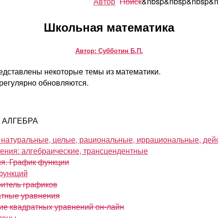
Автор
Поиск
&nbsp&nbsp&nbsp&n
Школьная математика
Автор: Субботин Б.П.
едставлены некоторые темы из математики.
регулярно обновляются.
p АЛГЕБРА
 натуральные, целые, рациональные, иррациональные, дей
ния: алгебраические, трансцендентные
я. График функции
функций
итель графиков
атные уравнения
е квадратных уравнений он-лайн
лены