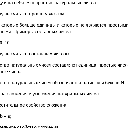
у и на себя. Это простые натуральные числа.
у не считают простым числом.
 которые больше единицы и которые не являются простым
ными. Примеры составных чисел:
 9; 10
у не считают составным числом.
тво натуральных чисел составляют единица, простые числ
ные числа.
тво натуральных чисел обозначается латинской буквой N.
ва сложения и умножения натуральных чисел:
стительное свойство сложения
b + a;
тельное свойство сложения