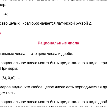
ер:
-3; -4;…
тво целых чисел обозначается латинской буквой Z.
х
Рациональные числа
альные числа — это целе числа и дроби.
рациональное число может быть представлено в виде пер
 Примеры:
3,(6); 0,(0);…
меров видно, что любое целое число есть периодическая др
ом ноль.
рациональное число может быть представлено в виде дроби