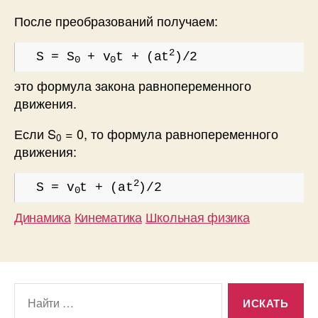
После преобразований получаем:
2
S = S
+ v
t + (at
)/2
0
0
это формула закона равнопеременного
движения.
Если S
= 0, то формула равнопеременного
0
движения:
2
S = v
t + (at
)/2
0
Динамика
Кинематика
Школьная физика
Поиск: