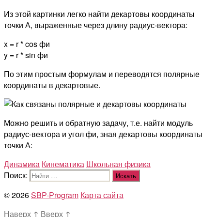
Из этой картинки легко найти декартовы координаты
точки А, выраженные через длину радиус-вектора:
x = r * cos фи
y = r * sin фи
По этим простым формулам и переводятся полярные
координаты в декартовые.
Можно решить и обратную задачу, т.е. найти модуль
радиус-вектора и угол фи, зная декартовы координаты
точки А:
Динамика
Кинематика
Школьная физика
Поиск:
© 2026
SBP-Program
Карта сайта
Наверх
↑
Вверх
↑