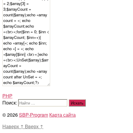
PHP
Поиск:
© 2026
SBP-Program
Карта сайта
Наверх
↑
Вверх
↑