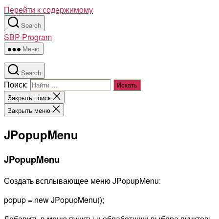
Перейти к содержимому
Search
SBP-Program
Меню
Search
Поиск:
Закрыть поиск
Закрыть меню
JPopupMenu
JPopupMenu
Создать всплывающее меню JPopupMenu:
popup = new JPopupMenu();
Добавить в меню пункты и обработчики выбора пунктов: