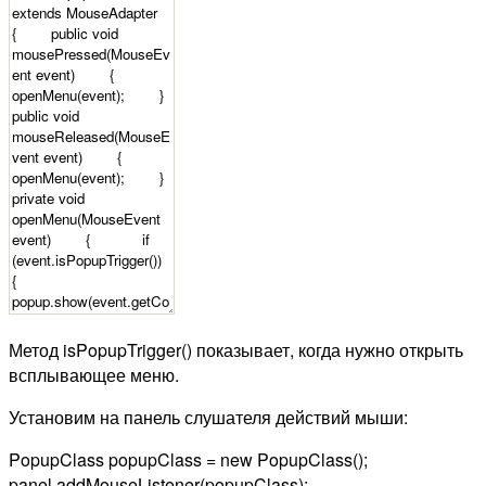
Метод isPopupTrigger() показывает, когда нужно открыть
всплывающее меню.
Установим на панель слушателя действий мыши:
PopupClass popupClass = new PopupClass();
panel.addMouseListener(popupClass);