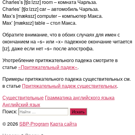
Charles’s [tʃɑːlzɪz] room – комната Чарльза.
Charles’ [tʃɑːlzɪz] car – автомобиль Чарльза.
Max’s [mæksɪz] computer – компьютер Макса.
Max’ [mæksɪz] table – стол Макса.
Обратите внимание, что в обоих случаях для имен с
окончанием на «s» или «x» падежное окончание читается
[ɪz], даже если нет «s» после апострофа.
Употребление притяжательного падежа смотрите в
статье
«Притяжательный падеж»
.
Примеры притяжательного падежа существительных см.
в статье
Притяжательный падеж существительных
.
Существительные
Грамматика английского языка
Английский язык
Поиск:
© 2026
SBP-Program
Карта сайта