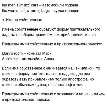
the men’s [mɛnz] cars – автомобили мужчин
the women’s [ˈwɪmɪnz] bags – сумки женщин
3. Имена собственные
Имена собственные образуют форму притяжательного
падежа по общим правилам, т.е. прибавлением «-‘s».
Примеры имен собственных в притяжательном падеже:
Mary’s room – комната Мэри.
Ann’s car – автомобиль Анны.
Если имя собственное оканчивается на «s» или «x», то
можно в форму притяжательного падежа для них
образовывать прибавлением только апострофа, но
можно и обычным путем, т.е. апостроф и «s».
Примеры имен собственных с окончанием на «s» или «x»
в притяжательном падеже: