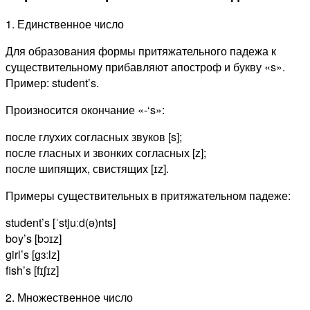
1. Единственное число
Для образования формы притяжательного падежа к
существительному прибавляют апостроф и букву «s».
Пример: student’s.
Произносится окончание «-‘s»:
после глухих согласных звуков [s];
после гласных и звонких согласных [z];
после шипящих, свистящих [ɪz].
Примеры существительных в притяжательном падеже:
student’s [ˈstjuːd(ə)nts]
boy’s [bɔɪz]
girl’s [ɡɜːlz]
fish’s [fɪʃɪz]
2. Множественное число