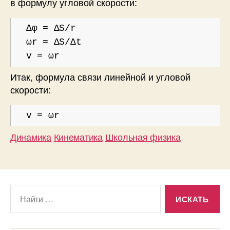
в формулу угловой скорости:
Δφ = ΔS/r
ωr = ΔS/Δt
v = ωr
Итак, формула связи линейной и угловой
скорости:
v = ωr
Динамика
Кинематика
Школьная физика
Поиск: