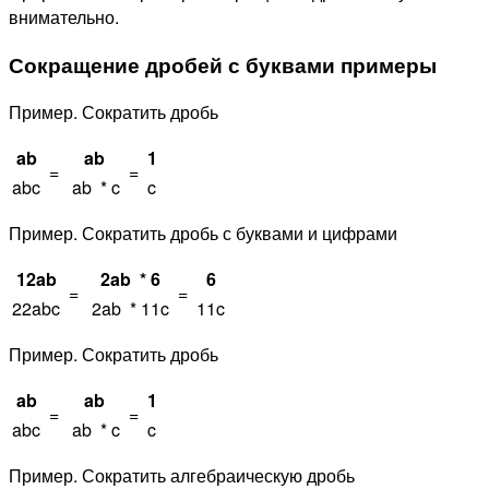
внимательно.
Сокращение дробей с буквами примеры
Пример. Сократить дробь
ab
ab
1
=
=
abc
ab * c
c
Пример. Сократить дробь с буквами и цифрами
12ab
2ab * 6
6
=
=
22abc
2ab * 11c
11c
Пример. Сократить дробь
ab
ab
1
=
=
abc
ab * c
c
Пример. Сократить алгебраическую дробь