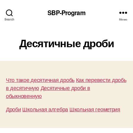
SBP-Program
Search
Меню
Десятичные дроби
Что такое десятичная дробь
Как перевести дробь
в десятичную
Десятичные дроби в
обыкновенную
Дроби
Школьная алгебра
Школьная геометрия