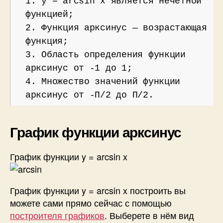
1. y = arcsin x является нечетной
функцией;
2. Функция арксинус — возрастающая
функция;
3. Область определения функции
арксинус от -1 до 1;
4. Множество значений функции
арксинус от -П/2 до П/2.
График функции арксинус
График функции y = arcsin x
График функции y = arcsin x построить вы
можете сами прямо сейчас с помощью
построителя графиков
. Выберете в нём вид