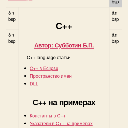
bsp
&n
&n
bsp
bsp
С++
&n
&n
bsp
bsp
Автор: Субботин Б.П.
C++ language статьи
C++ в Eclipse
Пространство имен
DLL
С++ на примерах
Константы в C++
Указатели в C++ на примерах