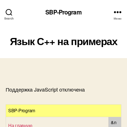
SBP-Program
Search
Меню
Язык С++ на примерах
Поддержка JavaScript отключена
SBP-Program
&n
На главную