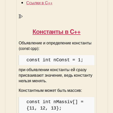
Ссылки в C++
]]>
Константы в C++
Объявление и определение константы
(const cpp):
const int nConst = 1;
при объявлении константы ей сразу
присваивают значение, ведь константу
нельзя менять.
Константным может быть массив:
const int nMassiv[] =
{11, 12, 13};