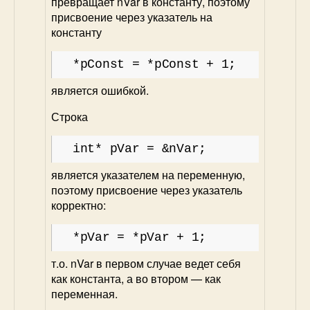
превращает nVar в константу, поэтому
присвоение через указатель на
константу
*pConst = *pConst + 1;
является ошибкой.
Строка
int* pVar = &nVar;
является указателем на переменную,
поэтому присвоение через указатель
корректно:
*pVar = *pVar + 1;
т.о. nVar в первом случае ведет себя
как константа, а во втором — как
переменная.