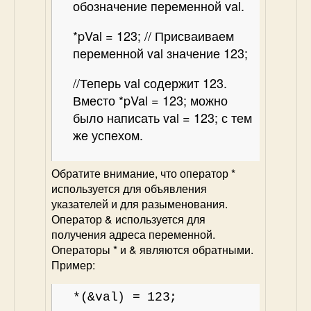
обозначение переменной val.
*pVal = 123; // Присваиваем
переменной val значение 123;
//Теперь val содержит 123.
Вместо *pVal = 123; можно
было написать val = 123; с тем
же успехом.
Обратите внимание, что оператор *
используется для объявления
указателей и для разыменования.
Оператор & используется для
получения адреса переменной.
Операторы * и & являются обратными.
Пример:
*(&val) = 123;