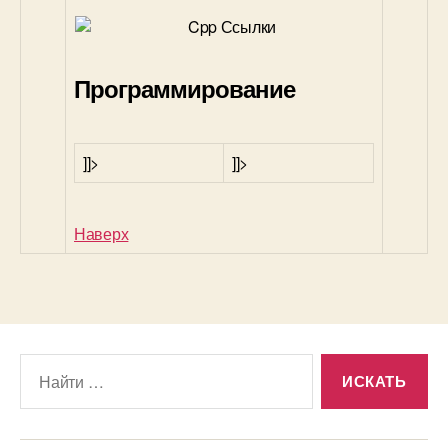
Программирование
]]>
]]>
Наверх
Поиск: