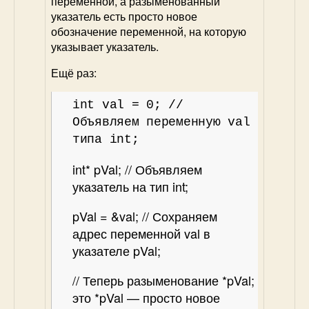
переменной, а разыменованный
указатель есть просто новое
обозначение переменной, на которую
указывает указатель.
Ещё раз:
int val = 0; //
Объявляем переменную val
типа int;
int* pVal; // Объявляем
указатель на тип int;
pVal = &val; // Сохраняем
адрес переменной val в
указателе pVal;
// Теперь разыменование *pVal;
это *pVal — просто новое