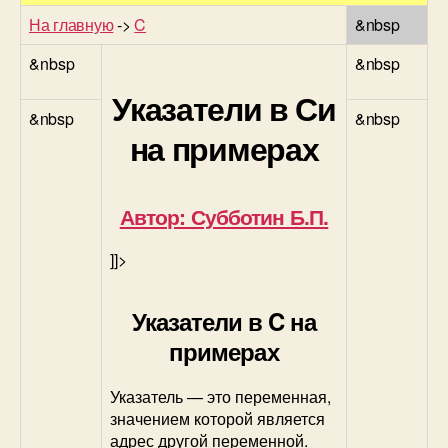
На главную
->
C
&nbsp
&nbsp
&nbsp
Указатели в Си
&nbsp
&nbsp
на примерах
Автор: Субботин Б.П.
]]>
Указатели в C на
примерах
Указатель — это переменная,
значением которой является
адрес другой переменной.