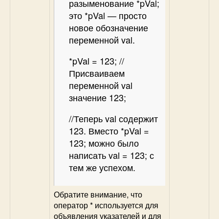
разыменование *pVal;
это *pVal — просто
новое обозначение
переменной val.
*pVal = 123; //
Присваиваем
переменной val
значение 123;
//Теперь val содержит
123. Вместо *pVal =
123; можно было
написать val = 123; с
тем же успехом.
Обратите внимание, что
оператор * используется для
объявления указателей и для