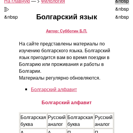
На главную
— >
Филология
&nbsp
]]>
&nbsp
Болгарский язык
&nbsp
&nbsp
Автор: Субботин Б.П.
На сайте представлены материалы по
изучению болгарского языка. Болгарский
язык пригодится вам во время поездки в
Болгарию или проживания и работы в
Болгарии.
Материалы регулярно обновляются.
Болгарский алфавит
Болгарский алфавит
Болгарская
Русский
Болгарская
Русский
буква
аналог
буква
аналог
A
А
П
П