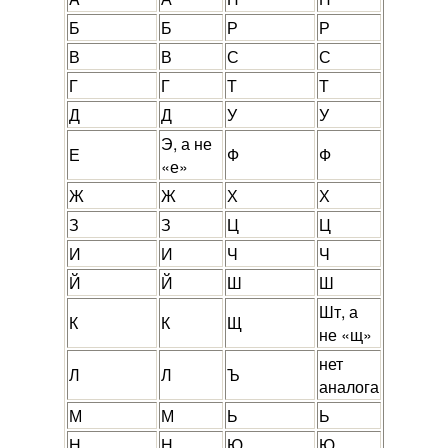
Б
Б
Р
Р
В
В
С
С
Г
Г
Т
Т
Д
Д
У
У
Э, а не
Е
Ф
Ф
«е»
Ж
Ж
Х
Х
З
З
Ц
Ц
И
И
Ч
Ч
Й
Й
Ш
Ш
Шт, а
К
К
Щ
не «щ»
нет
Л
Л
Ъ
аналога
М
М
Ь
Ь
Н
Н
Ю
Ю