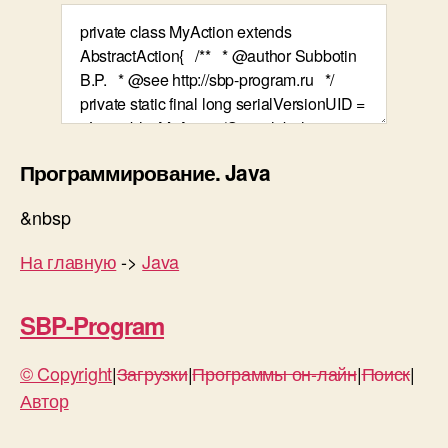
Программирование. Java
&nbsp
На главную
->
Java
SBP-Program
© Copyright
|
Загрузки
|
Программы он-лайн
|
Поиск
|
Автор