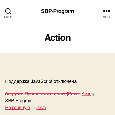
SBP-Program
Search
Меню
Action
Поддержка JavaScript отключена
Загрузки
|
Программы он-лайн
|
Поиск
|
Автор
SBP-Program
На главную
->
Java