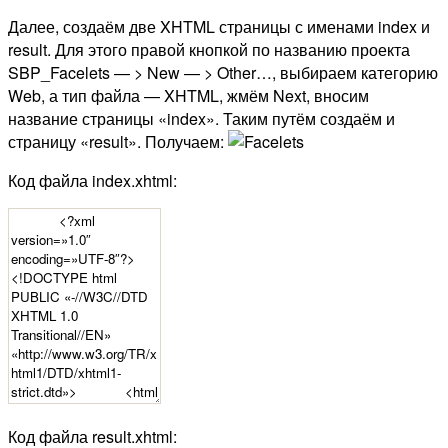
Далее, создаём две XHTML страницы с именами index и
result. Для этого правой кнопкой по названию проекта
SBP_Facelets — > New — > Other…, выбираем категорию
Web, а тип файла — XHTML, жмём Next, вносим
название страницы «index». Таким путём создаём и
страницу «result». Получаем:
Код файла index.xhtml:
Код файла result.xhtml: