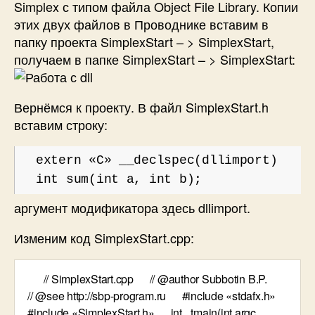
Simplex с типом файла Object File Library. Копии
этих двух файлов в Проводнике вставим в
папку проекта SimplexStart – > SimplexStart,
получаем в папке SimplexStart – > SimplexStart:
Вернёмся к проекту. В файл SimplexStart.h
вставим строку:
extern «C» __declspec(dllimport)
int sum(int a, int b);
аргумент модификатора здесь dllimport.
Изменим код SimplexStart.cpp: