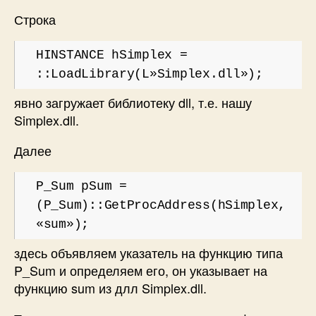
Строка
HINSTANCE hSimplex =
::LoadLibrary(L»Simplex.dll»);
явно загружает библиотеку dll, т.е. нашу
Simplex.dll.
Далее
P_Sum pSum =
(P_Sum)::GetProcAddress(hSimplex,
«sum»);
здесь объявляем указатель на функцию типа
P_Sum и определяем его, он указывает на
функцию sum из длл Simplex.dll.