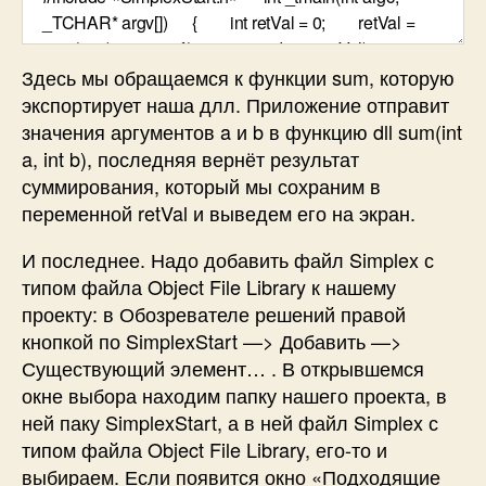
Здесь мы обращаемся к функции sum, которую
экспортирует наша длл. Приложение отправит
значения аргументов a и b в функцию dll sum(int
a, int b), последняя вернёт результат
суммирования, который мы сохраним в
переменной retVal и выведем его на экран.
И последнее. Надо добавить файл Simplex с
типом файла Object File Library к нашему
проекту: в Обозревателе решений правой
кнопкой по SimplexStart —> Добавить —>
Существующий элемент… . В открывшемся
окне выбора находим папку нашего проекта, в
ней паку SimplexStart, а в ней файл Simplex с
типом файла Object File Library, его-то и
выбираем. Если появится окно «Подходящие