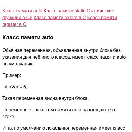
Класс памяти auto
Класс памяти static
Статические
функции в Си
Класс памяти extern в C
Класс памяти
register в C
Класс памяти auto
Обычная переменная, объявленная внутри блока без
указания для неё иного класса, имеет класс памяти auto
по умолчанию.
Пример:
int nVar = 5;
Такая переменная видна внутри блока.
Переменные с классом памяти auto размещаются в
стеке.
Итак по умолчанию локальная переменная имеет класс