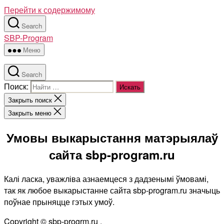
Перейти к содержимому
Search
SBP-Program
Меню
Search
Поиск:
Закрыть поиск
Закрыть меню
Умовы выкарыстання матэрыялаў
сайта sbp-program.ru
Калі ласка, уважліва азнаемцеся з дадзенымі ўмовамі,
так як любое выкарыстанне сайта sbp-program.ru значыць
поўнае прыняцце гэтых умоў.
Copyright © sbp-progrm.ru .