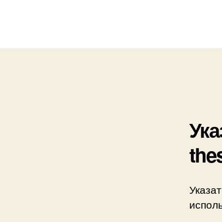
Ука
the
Указат
исполь