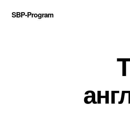
SBP-Program
T
анг