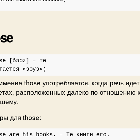
se
se [ðəʊz] – те
тается «зоуз»)
мение those употребляется, когда речь идет
етах, расположенных далеко по отношению 
ящему.
ы для those:
se are his books. – Те книги его.