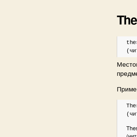
The
the
(чи
Местои
предме
Пример
The
(чи
Thes
(чит