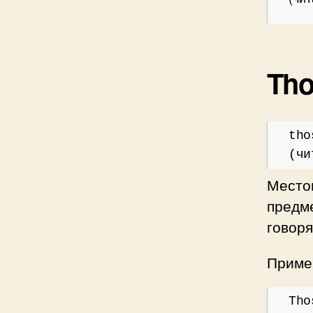
Tho
tho
(чи
Местои
предм
говор
Пример
Tho