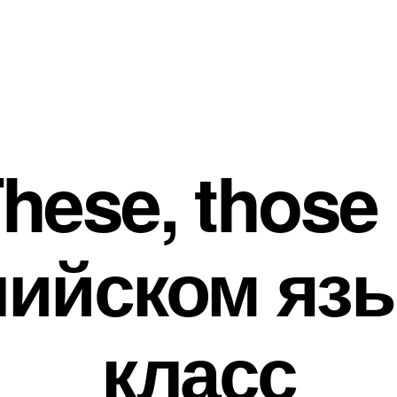
hese, those
лийском язы
класс