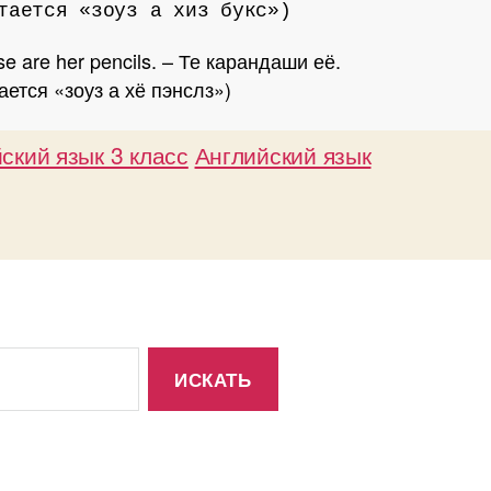
тается «зоуз а хиз букс»)
e are her pencils. – Те карандаши её.
ается «зоуз а хё пэнслз»)
ский язык 3 класс
Английский язык