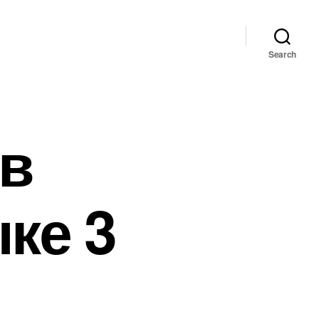
Search
 в
ке 3