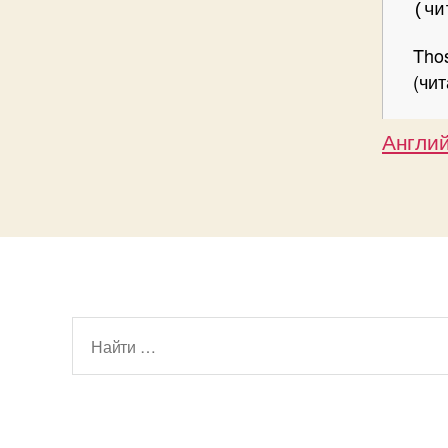
(чи
Thos
(чит
Англий
Поиск: