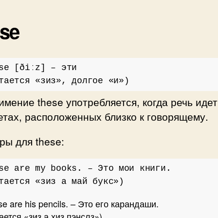
se
se [ðiːz] – эти
тается «зиз», долгое «и»)
мение these употребляется, когда речь идет
тах, расположенных близко к говорящему.
ы для these:
se are my books. – Это мои книги.
тается «зиз а май букс»)
e are his pencils. – Это его карандаши.
ается «зиз а хиз пэнслз»)