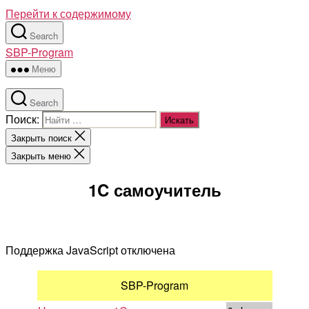
Перейти к содержимому
Search
SBP-Program
Меню
Search
Поиск:
Закрыть поиск
Закрыть меню
1C самоучитель
Поддержка JavaScript отключена
SBP-Program