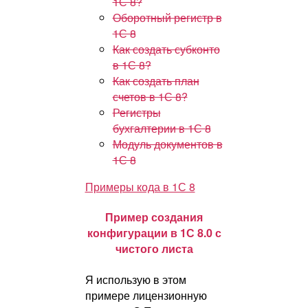
1С 8?
Оборотный регистр в
1С 8
Как создать субконто
в 1С 8?
Как создать план
счетов в 1С 8?
Регистры
бухгалтерии в 1С 8
Модуль документов в
1С 8
Примеры кода в 1С 8
Пример создания
конфигурации в 1С 8.0 с
чистого листа
Я использую в этом
примере лицензионную