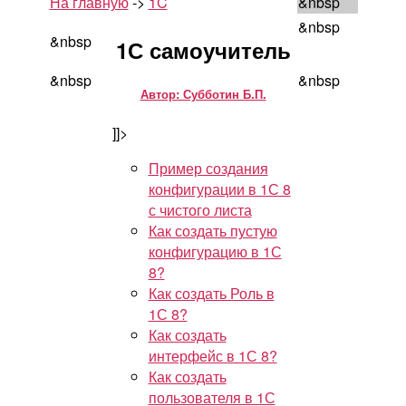
На главную
->
1C
&nbsp
&nbsp
&nbsp
1С самоучитель
&nbsp
&nbsp
Автор: Субботин Б.П.
]]>
Пример создания
конфигурации в 1С 8
с чистого листа
Как создать пустую
конфигурацию в 1С
8?
Как создать Роль в
1С 8?
Как создать
интерфейс в 1С 8?
Как создать
пользователя в 1С